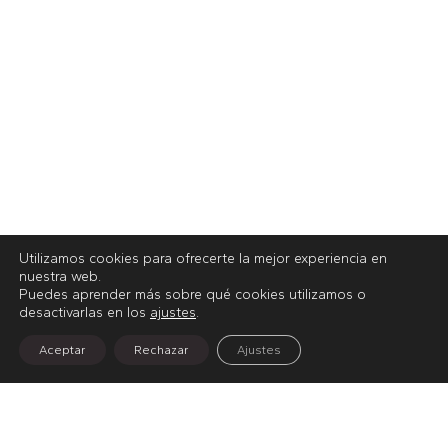
Utilizamos cookies para ofrecerte la mejor experiencia en
nuestra web.
Puedes aprender más sobre qué cookies utilizamos o
desactivarlas en los
ajustes
.
Aceptar
Rechazar
Ajustes
Inicio
Ingeniería y proyectos
Ingeniería robótica