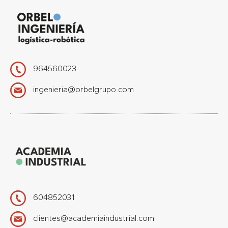
964560023
ingenieria@orbelgrupo.com
604852031
clientes@academiaindustrial.com