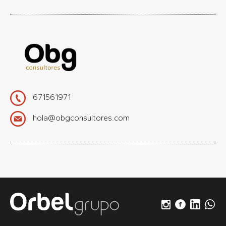
671561971
hola@obgconsultores.com