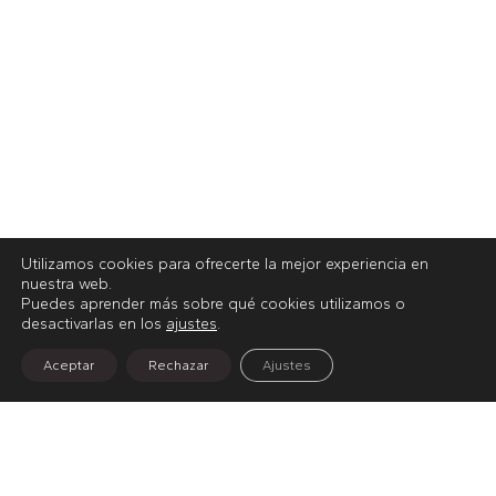
Utilizamos cookies para ofrecerte la mejor experiencia en
nuestra web.
Puedes aprender más sobre qué cookies utilizamos o
desactivarlas en los
ajustes
.
Aceptar
Rechazar
Ajustes
Inicio
Blog
FLOTAS Y MAQUINARIA INDUSTRIAL