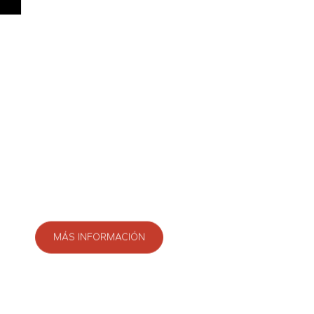
Soluciones
Preparación Pedidos
Desarrollamos
software
a medida, integrado en
nuestras soluciones o adaptable a los sistemas
existentes. Aplicamos
Machine Learning
y
Big D
para optimizar procesos en la
Industria 4.0
,
ofreciendo herramientas como
Mantenimiento
Predictivo (MP)
y análisis inteligente de datos.
MÁS INFORMACIÓN