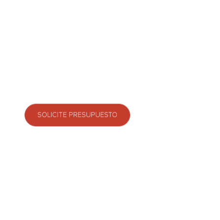
terrenos irregulares. Estos equipos son una exce
opción para la construcción.
Nuestros equipos poseen una óptima capacidad
pendiente, cuentan con un motor diesel eficient
alcanzan una elevación máxima de 7 metros y
soportan cargas de hasta 7 toneladas.
SOLICITE PRESUPUESTO