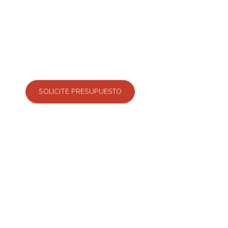
productivos.
Alcanzan una altura máxima de 7,5 metros.
Robustez y fiabilidad con un nivel bajo de ruido 
vibraciones.
SOLICITE PRESUPUESTO