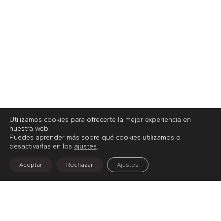
Utilizamos cookies para ofrecerte la mejor experiencia en
nuestra web.
Puedes aprender más sobre qué cookies utilizamos o
desactivarlas en los
ajustes
.
Aceptar
Rechazar
Ajustes
Inicio
Maquinaria de almacén
Transpalets